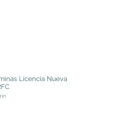
minas Licencia Nueva
RFC
191
o