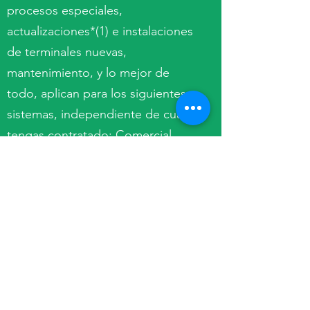
procesos especiales,
actualizaciones*(1) e instalaciones
de terminales nuevas,
mantenimiento, y lo mejor de
todo, aplican para los siguientes
sistemas, independiente de cual
tengas contratado; Comercial
Premium o Pro, Contabilidad,
Nóminas, Bancos, Punto de
Venta, Factura Electrónica.
vigencia hasta agotar las horas que
tengas contratadas y lo mejor de
todo solo te contamos el tiempo
efectivo de servicio*(2).
1-A reserva de tu tipo de Licencia